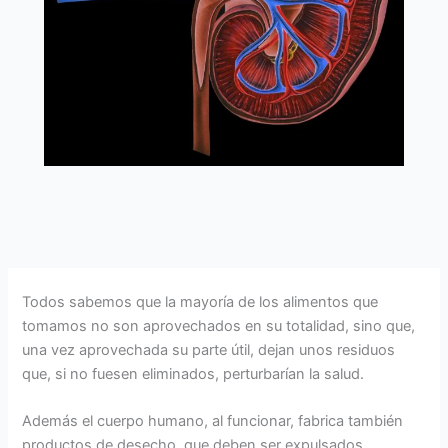
Todos sabemos que la mayoría de los alimentos que
tomamos no son aprovechados en su totalidad, sino que,
una vez aprovechada su parte útil, dejan unos residuos
que, si no fuesen eliminados, perturbarían la salud.
Además el cuerpo humano, al funcionar, fabrica también
productos de desecho, que deben ser expulsados