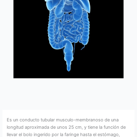
Es un conducto tubular musculo-membranoso de una
longitud aproximada de unos 25 cm, y tiene la función de
llevar el bolo ingerido por la faringe hasta el estómago,