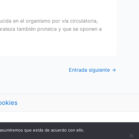
cida en el organismo por vía circulatoria,
turaleza también proteica y que se oponen a
Entrada siguiente
→
ookies
 asumiremos que estás de acuerdo con ello.