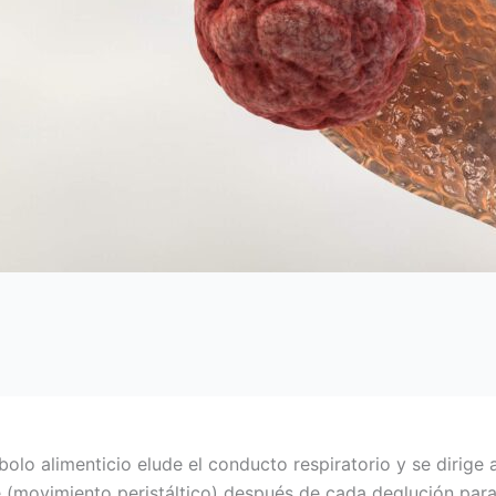
 bolo alimenticio elude el conducto respiratorio y se dir
e (movimiento peristáltico) después de cada deglución par