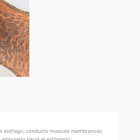
ige al esófago, conducto musculo membranoso
a empujarlo hacia el estómago.